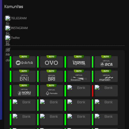
Komunitas
TELEGRAM
INSTAGRAM
Twitter