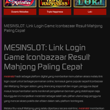
Oceanic Melodies
Triple Happiness
Loki
MESINSLOT: Link Login Game Iconbazaar Result Mahjong
Paling Cepat
MESINSLOT: Link Login
Game Iconbazaar Result
Mahjong Paling Cepat
mesinslot
hadir sebagai platform digital yang memberikan kemudahan akses melalui link
login cepat untuk berbagai permainan online, termasuk game populer seperti Iconbazaar
dan Mahjong. Dengan sistem yang dirancang responsif dan ringan, pengguna dapat
masuk tanpa hambatan serta menikmati pengalaman bermain yang stabil kapan saja.
Keunggulan ini menjadikan mesinslot sebagai salah satu pilihan utama bagi pengguna
yang mencari akses praktis dan efisien dalam satu platform terintegrasi.
Melalui fitur result Mahjong yang selalu diperbarui secara real-time,
mesinslot
memberikan