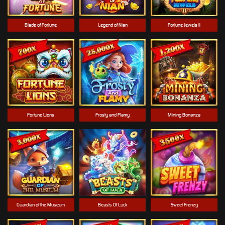
Blade of Fortune
Legend of Nian
Fortune Jewels II
Fortune Lions
Frosty and Flamy
Mining Bonanza
Guardian of the Museum
Beasts Of Luck
Sweet Frenzy