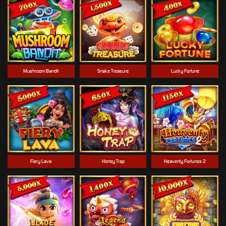
Mushroom Bandit
Snake Treasure
Lucky Fortune
Fiery Lava
Honey Trap
Heavenly Fortunes 2