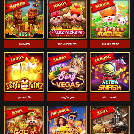
Tiki Rush
The Nutcrackers
Farm Of Fortune
Spin and Win
Sexy Vegas
Alien Smash