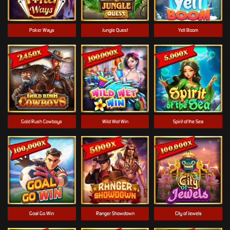
Poker Ways
Jungle Quest
Yeti Boom
Gold Rush Cowboys
Wild Wet Win
Spirit of the Sea
Goal Go Win
Ranger Showdown
City of Jewels