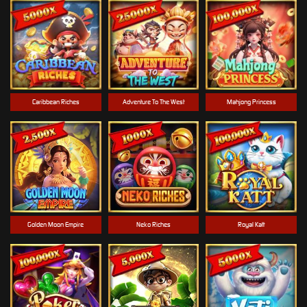
Caribbean Riches
Adventure To The West
Mahjong Princess
Golden Moon Empire
Neko Riches
Royal Katt