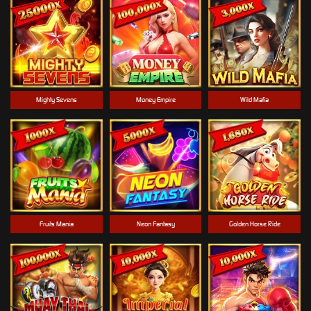
Mighty Sevens
Money Empire
Wild Mafia
Fruits Mania
Neon Fantasy
Golden Horse Ride