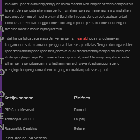
informasi yang relevan bagi pengguna dalam menentukan langkah bermain dengan lebih
terarah. Data yang disajikan membantu memahami pola permainan serta meningkatkan
TO OPEN
peluang dalam meraih hasil maksimal. Selain itu, integrasi dengan berbagai game dari
Iconbazaar membuat pengguna memiliki banyak pilihan permainan menarik dengan
tampilan modern dan fitur yang interaktif.
Tidak hanya fokus pada akses dan variasi game,
mesinslot
juga mengutamakan
kenyamanan serta keamanan pengguna dalam setiap aktivitas. Dengan dukungan sistem
yang stabil dan layanan yang aktif, platform ini terus berkembang menjadi solusi hiburan
digital yang terpercaya. Kombinasi antara login cepat, result Mahjong yang akurat, serta
pilihan game yang beragam menjadikan mesinslot relevan bagi pengguna yang
menginginkan pengalaman bermain yang optimal dan praktis setiap hari.
Kebijaksanaan
Platform
RTP Gacor Mesinslot
Promosi
Tentang MESINSLOT
Loyalty
Responsible Gambling
Referral
Pusat Bantuan FAQ Mesinslot