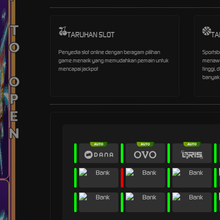
TAP TO OPEN
TARUHAN SLOT
TA
Penyedia slot online dengan beragam pilihan
Sportsb
game menarik yang memudahkan pemain untuk
menawar
mencapai jackpot
tinggi,
banyak 