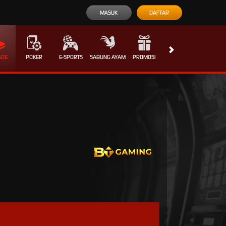
MASUK
DAFTAR
ADE
POKER
E-SPORTS
SABUNG AYAM
PROMOSI