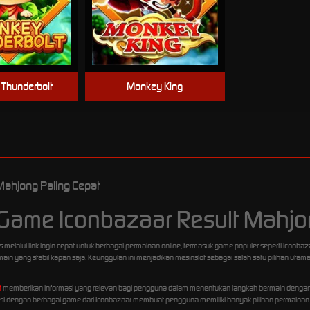
Thunderbolt
Monkey King
Mahjong Paling Cepat
Game Iconbazaar Result Mahjo
melalui link login cepat untuk berbagai permainan online, termasuk game populer seperti Iconba
yang stabil kapan saja. Keunggulan ini menjadikan mesinslot sebagai salah satu pilihan utama 
t
memberikan informasi yang relevan bagi pengguna dalam menentukan langkah bermain dengan 
grasi dengan berbagai game dari Iconbazaar membuat pengguna memiliki banyak pilihan permainan m