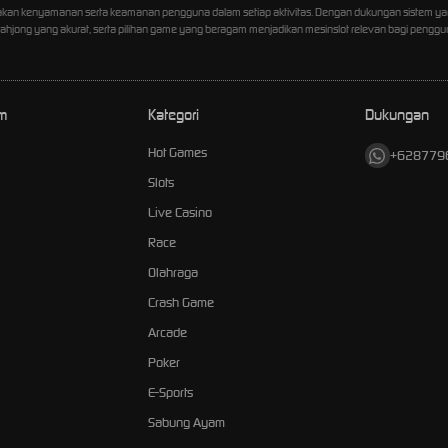
n kenyamanan serta keamanan pengguna dalam setiap aktivitas. Dengan dukungan sistem yang st
sult Mahjong yang akurat, serta pilihan game yang beragam menjadikan mesinslot relevan bagi pe
rm
Kategori
Dukungan
i
Hot Games
+628779
Slots
Live Casino
Race
Olahraga
Crash Game
Arcade
Poker
E-Sports
Sabung Ayam