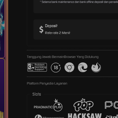
* Selama bank maintenance dan bank offline deposit dan penarik
Deposit
Rata-rata 2 Menit
Tanggung Jawab Bermain
Browser Yang Didukung
Platform Penyedia Layanan
Slots