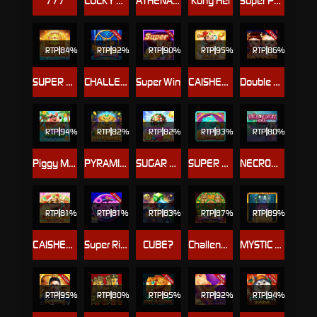
777
LUCKY ACE
ATHENA LUCKY SPREAD
Kung Hei
Super Powerful
RTP
84%
RTP
92%
RTP
90%
RTP
95%
RTP
86%
SUPER GEMS
CHALLENGE・FU LU SHOU XI
Super Win
CAISHEN DADDY
Double Happiness
RTP
94%
RTP
82%
RTP
82%
RTP
83%
RTP
80%
Piggy Master
PYRAMID OF FLAMES
SUGAR BOOM
SUPER LUCKY
NECROMANCER SHA
RTP
81%
RTP
81%
RTP
83%
RTP
87%
RTP
89%
CAISHEN-LUCKY SPREAD
Super Rich
CUBE?
Challenge・Mayan Calendar
MYSTIC LEGEND 2
RTP
95%
RTP
80%
RTP
95%
RTP
92%
RTP
94%