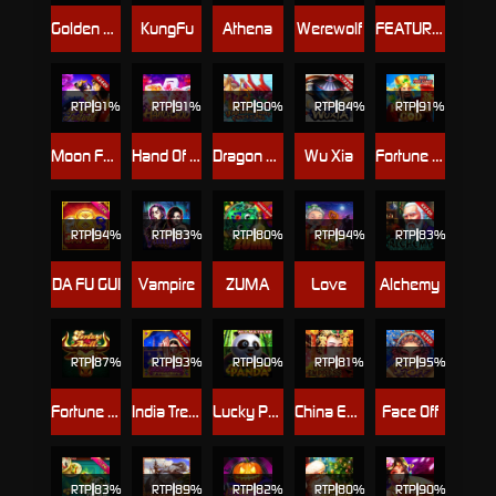
Golden Zongzi
KungFu
Athena
Werewolf
FEATURE BUY・SUPER POWERFUL
RTP
91%
RTP
91%
RTP
90%
RTP
84%
RTP
91%
Moon Festival
Hand Of God
Dragon Boat Festival
Wu Xia
Fortune God
RTP
94%
RTP
83%
RTP
80%
RTP
94%
RTP
83%
DA FU GUI
Vampire
ZUMA
Love
Alchemy
RTP
87%
RTP
93%
RTP
90%
RTP
81%
RTP
95%
Fortune Bull
India Treasure
Lucky Panda
China Empress
Face Off
RTP
83%
RTP
89%
RTP
82%
RTP
80%
RTP
90%