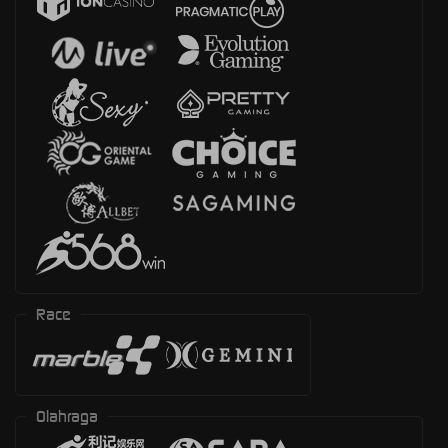
Race
Olahraga