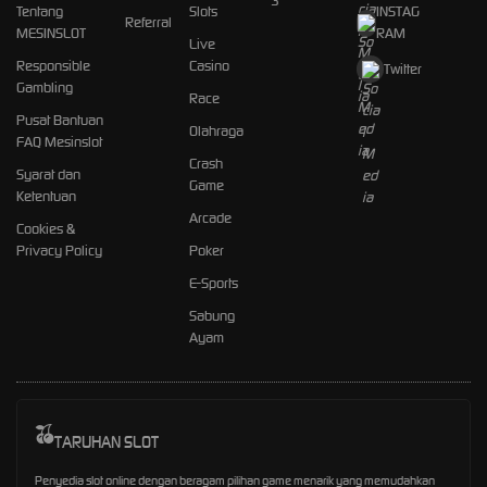
3
Tentang
Slots
INSTAG
Referral
MESINSLOT
RAM
Live
Responsible
Casino
Twitter
Gambling
Race
Pusat Bantuan
Olahraga
FAQ Mesinslot
Crash
Syarat dan
Game
Ketentuan
Arcade
Cookies &
Privacy Policy
Poker
E-Sports
Sabung
Ayam
TARUHAN SLOT
Penyedia slot online dengan beragam pilihan game menarik yang memudahkan