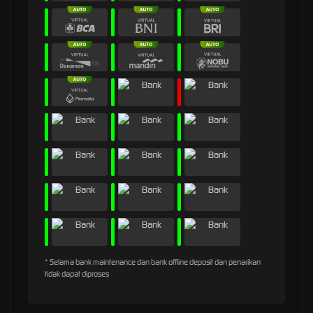
* Selama bank maintenance dan bank offline deposit dan penarikan
tidak dapat diproses