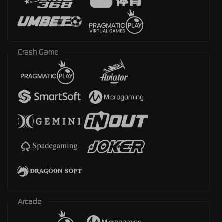
Crash Game
Arcade