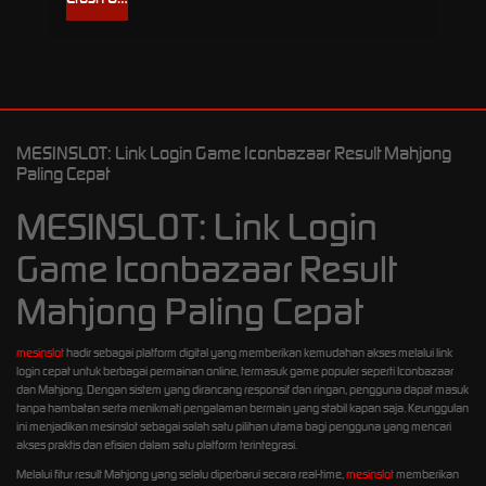
MESINSLOT: Link Login Game Iconbazaar Result Mahjong
Paling Cepat
MESINSLOT: Link Login
Game Iconbazaar Result
Mahjong Paling Cepat
mesinslot
hadir sebagai platform digital yang memberikan kemudahan akses melalui link
login cepat untuk berbagai permainan online, termasuk game populer seperti Iconbazaar
dan Mahjong. Dengan sistem yang dirancang responsif dan ringan, pengguna dapat masuk
tanpa hambatan serta menikmati pengalaman bermain yang stabil kapan saja. Keunggulan
ini menjadikan mesinslot sebagai salah satu pilihan utama bagi pengguna yang mencari
akses praktis dan efisien dalam satu platform terintegrasi.
Melalui fitur result Mahjong yang selalu diperbarui secara real-time,
mesinslot
memberikan