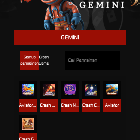
GEMINI
Semua
Crash
permainan
Game
Aviator2-Sky Elite
Crash Meteor
Crash Neon
Crash Classic
Aviator
Crash Gold Rush