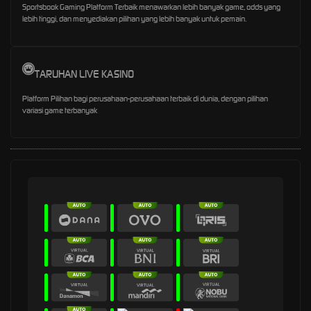
Sportsbook Gaming Platform Terbaik menawarkan lebih banyak game, odds yang
lebih tinggi, dan menyediakan pilihan yang lebih banyak untuk pemain.
TARUHAN LIVE KASINO
Platform Pilihan bagi perusahaan-perusahaan terbaik di dunia, dengan pilihan
variasi game terbanyak