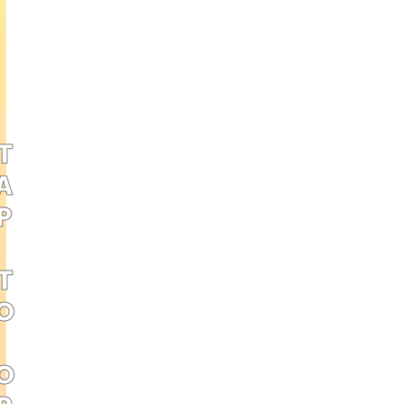
TO OPEN