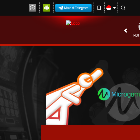
Main di Telegram
HOT