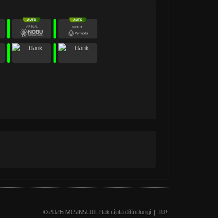
©2026 MESINSLOT. Hak cipta dilindungi | 18+