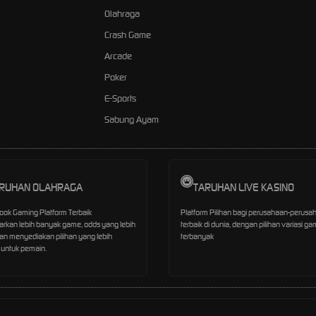
Olahraga
Crash Game
Arcade
Poker
E-Sports
Sabung Ayam
RUHAN OLAHRAGA
TARUHAN LIVE KASINO
ook Gaming Platform Terbaik
Platform Pilihan bagi perusahaan-perusa
kan lebih banyak game, odds yang lebih
terbaik di dunia, dengan pilihan variasi g
 dan menyediakan pilihan yang lebih
terbanyak
untuk pemain.