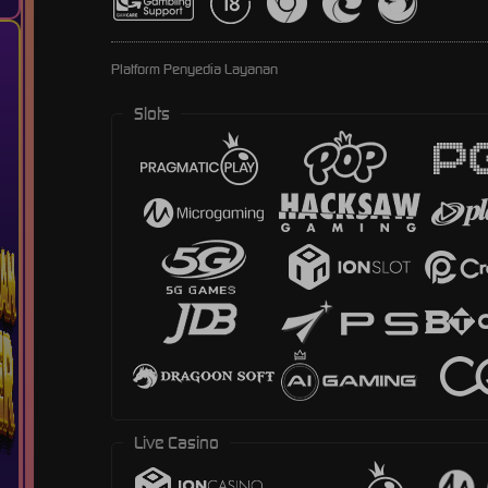
Platform Penyedia Layanan
Slots
Live Casino