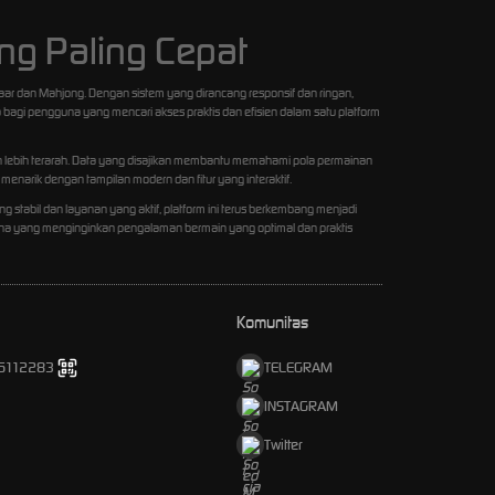
ng Paling Cepat
zaar dan Mahjong. Dengan sistem yang dirancang responsif dan ringan,
bagi pengguna yang mencari akses praktis dan efisien dalam satu platform
lebih terarah. Data yang disajikan membantu memahami pola permainan
enarik dengan tampilan modern dan fitur yang interaktif.
abil dan layanan yang aktif, platform ini terus berkembang menjadi
ngguna yang menginginkan pengalaman bermain yang optimal dan praktis
Komunitas
6112283
TELEGRAM
INSTAGRAM
Twitter