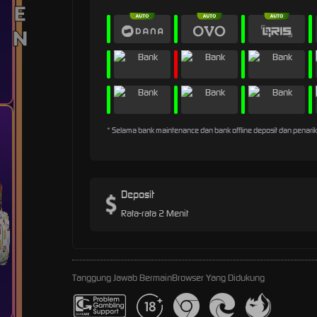
* Selama bank maintenance dan bank offline deposit dan penarik
Deposit
Rata-rata 2 Menit
Tanggung Jawab Bermain
Browser Yang Didukung