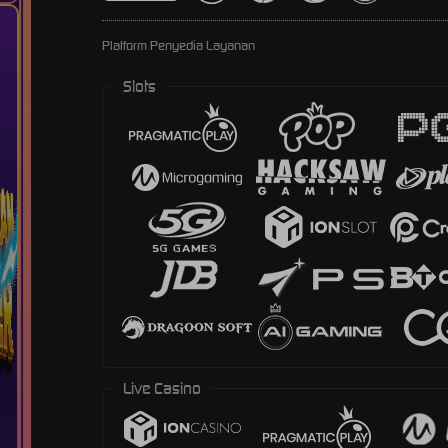
Platform Penyedia Layanan
Slots
Live Casino