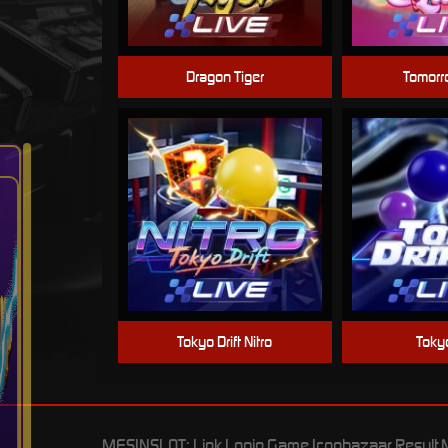
Dragon Tiger
Tomorr
Tokyo Drift Nitro
Tokyo
MESINSLOT: Link Login Game Iconbazaar Result 