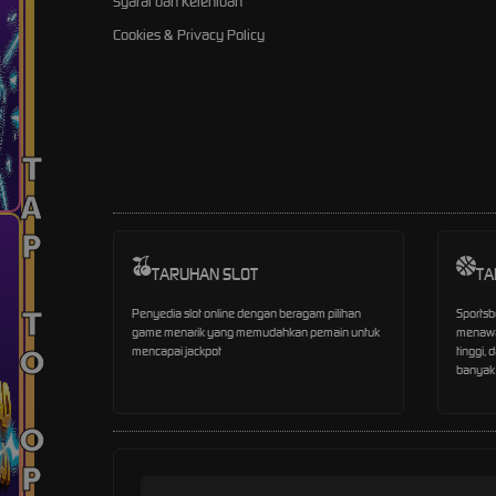
Syarat dan Ketentuan
Cookies & Privacy Policy
TAP TO OPEN
TARUHAN SLOT
TA
Penyedia slot online dengan beragam pilihan
Sportsb
game menarik yang memudahkan pemain untuk
menawar
mencapai jackpot
tinggi,
banyak 