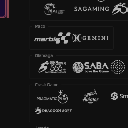
Race
Olahraga
Crash Game