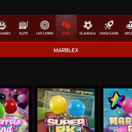
 GAMES
SLOTS
LIVE CASINO
RACE
OLAHRAGA
CRASH GAME
ARC
MARBLEX