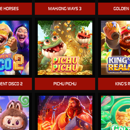
E HORSES
MAHJONG WAYS 3
GOLDEN 
NT DISCO 2
PICHU PICHU
KING'S