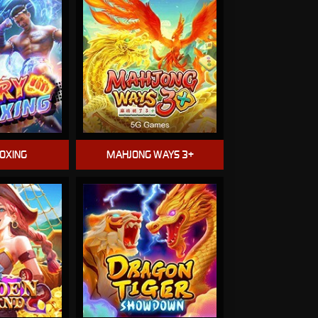
Gates of Olympus 1000
BOXING
MAHJONG WAYS 3+