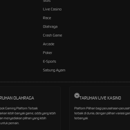
Slots
Live Casino
Race
Olahraga
Crash Game
Arcade
Poker
E-Sports
Sabung Ayam
RUHAN OLAHRAGA
TARUHAN LIVE KASINO
ook Gaming Platform Terbaik
Platform Pilihan bagi perusahaan-perusa
kan lebih banyak game, odds yang lebih
terbaik di dunia, dengan pilihan variasi g
 dan menyediakan pilihan yang lebih
terbanyak
untuk pemain.