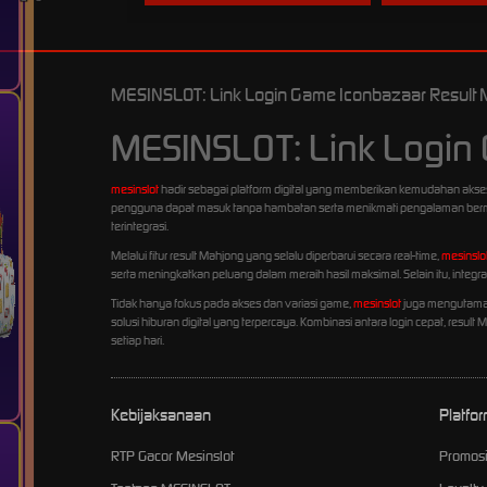
MESINSLOT: Link Login Game Iconbazaar Result 
MESINSLOT: Link Login 
mesinslot
hadir sebagai platform digital yang memberikan kemudahan akses 
pengguna dapat masuk tanpa hambatan serta menikmati pengalaman bermain 
terintegrasi.
Melalui fitur result Mahjong yang selalu diperbarui secara real-time,
mesinslo
serta meningkatkan peluang dalam meraih hasil maksimal. Selain itu, inte
Tidak hanya fokus pada akses dan variasi game,
mesinslot
juga mengutamaka
solusi hiburan digital yang terpercaya. Kombinasi antara login cepat, re
setiap hari.
Kebijaksanaan
Platfo
RTP Gacor Mesinslot
Promos