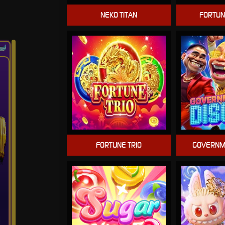
NEKO TITAN
FORTUN
FORTUNE TRIO
GOVERNME