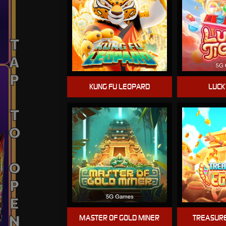
TAP TO OPEN
KUNG FU LEOPARD
LUCK
MASTER OF GOLD MINER
TREASURE