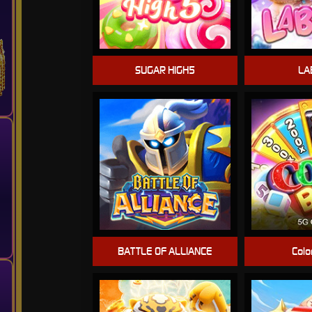
SUGAR HIGH5
LA
BATTLE OF ALLIANCE
Colo