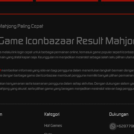
Mahjong Paling Cepat
Game Iconbazaar Result Mahjo
melalui link login cepat untuk berbagai permainan online, termasuk game populer seperti Iconba
yang stabil kapan saja. Keunggulan ini menjadikan mesinslot sebagai salah satu pilihan utama 
t
memberikan informasi yang relevan bagi pengguna dalam menentukan langkah bermain dengan 
grasi dengan berbagai game dari Iconbazaar membuat pengguna memiliki banyak pilihan permainan m
n kenyamanan serta keamanan pengguna dalam setiap aktivitas. Dengan dukungan sistem yang st
sult Mahjong yang akurat, serta pilihan game yang beragam menjadikan mesinslot relevan bagi pe
rm
Kategori
Dukungan
i
Hot Games
+628779