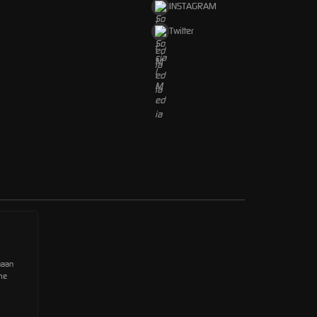
INSTAGRAM
Twitter
haan
ame