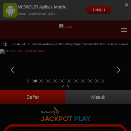
×
MESINSLOT Aplikasi Mobile
UNDUH
Jangan tampilkan lagi hari ini
Sep-2026 14.59.59. Selama waktu ini, PP Virtual Sports permainan tidak akan tersedia. Kami m
Daftar
Masuk
JACKPOT
PLAY