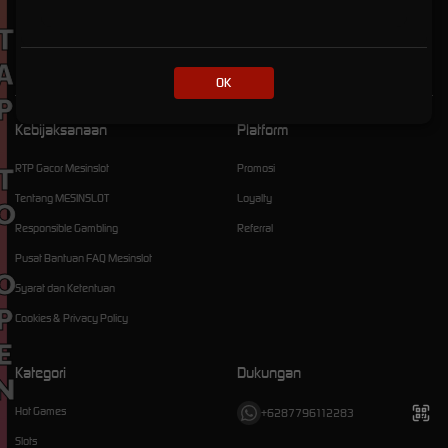
pilihan game yang beragam menjadikan mesinslot relevan bagi pengguna yang
TO OPEN
menginginkan pengalaman bermain yang optimal dan praktis setiap hari.
OK
Kebijaksanaan
Platform
RTP Gacor Mesinslot
Promosi
Tentang MESINSLOT
Loyalty
Responsible Gambling
Referral
Pusat Bantuan FAQ Mesinslot
Syarat dan Ketentuan
Cookies & Privacy Policy
Kategori
Dukungan
Hot Games
+6287796112283
Slots