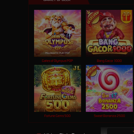
Gates of Olympus POP
Bang Gacor 1000
Fortune Gems 500
Sweet Bonanza 2500