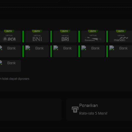
 tidak dapat diproses
Penarikan
Rata-rata 5 Menit