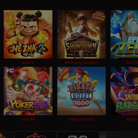
Nezha 2
Wild Bounty Showdown
Epic Ze 
Poker Win
Pirate Quest 1000
Wild Ban