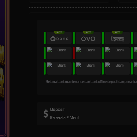
* Selama bank maintenance dan bank offline deposit dan penarikan
Deposit
Rata-rata 2 Menit