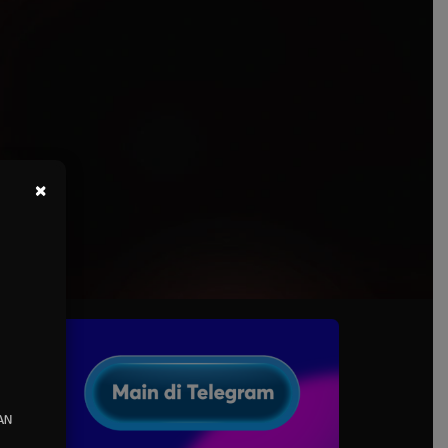
Pindai kode
×
untuk Und
Android A
AN