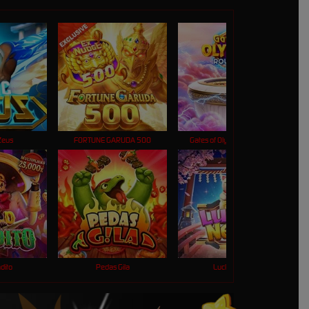
Zeus
FORTUNE GARUDA 500
Gates of Olympus Roulette
dito
Pedas Gila
Lucky Neko