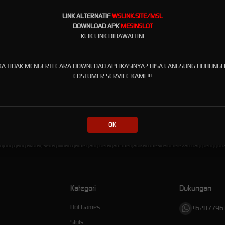
LINK ALTERNATIF
WSLINK.SITE/MSL
DOWNLOAD APK
MESINSLOT
KLIK LINK DIBAWAH INI
ahjong Paling Cepat
Game Iconbazaar Result Mahjon
IKA TIDAK MENGERTI CARA DOWNLOAD APLIKASINYA? BISA LANGSUNG HUBUNGI 
COSTUMER SERVICE KAMI !!!
lalui link login cepat untuk berbagai permainan online, termasuk game populer seperti Iconbaza
ng stabil kapan saja. Keunggulan ini menjadikan mesinslot sebagai salah satu pilihan utama ba
emberikan informasi yang relevan bagi pengguna dalam menentukan langkah bermain dengan l
asi dengan berbagai game dari Iconbazaar membuat pengguna memiliki banyak pilihan permainan me
OK
 kenyamanan serta keamanan pengguna dalam setiap aktivitas. Dengan dukungan sistem yang sta
lt Mahjong yang akurat, serta pilihan game yang beragam menjadikan mesinslot relevan bagi peng
Kategori
Dukungan
Hot Games
+6287796
Slots