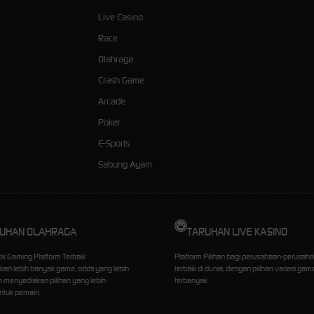
Live Casino
Race
Olahraga
Crash Game
Arcade
Poker
E-Sports
Sabung Ayam
UHAN OLAHRAGA
TARUHAN LIVE KASINO
k Gaming Platform Terbaik
Platform Pilihan bagi perusahaan-perusah
an lebih banyak game, odds yang lebih
terbaik di dunia, dengan pilihan variasi gam
an menyediakan pilihan yang lebih
terbanyak
ntuk pemain.